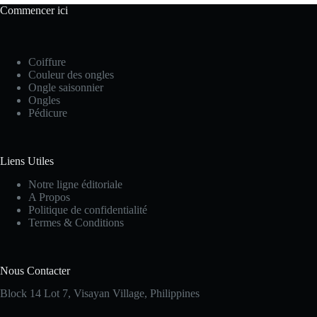
Commencer ici
Coiffure
Couleur des ongles
Ongle saisonnier
Ongles
Pédicure
Liens Utiles
Notre ligne éditoriale
A Propos
Politique de confidentialité
Termes & Conditions
Nous Contacter
Block 14 Lot 7, Visayan Village, Philippines