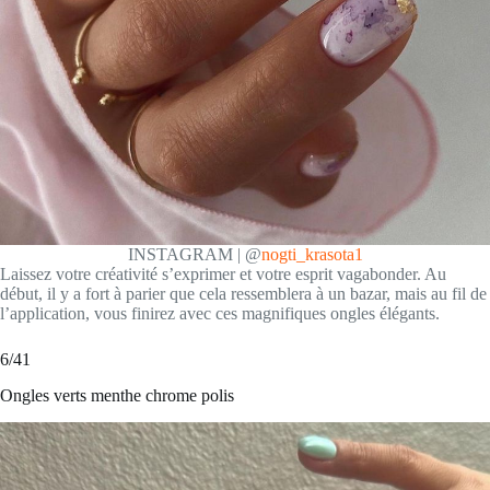
INSTAGRAM | @
nogti_krasota1
Laissez votre créativité s’exprimer et votre esprit vagabonder. Au
début, il y a fort à parier que cela ressemblera à un bazar, mais au fil de
l’application, vous finirez avec ces magnifiques ongles élégants.
6/41
Ongles verts menthe chrome polis