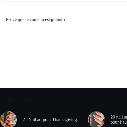
Est-ce que le contenu est gratuit ?
Tendance actuelle
20 nail ar
21 Nail art pour Thanksgiving
pour l’a