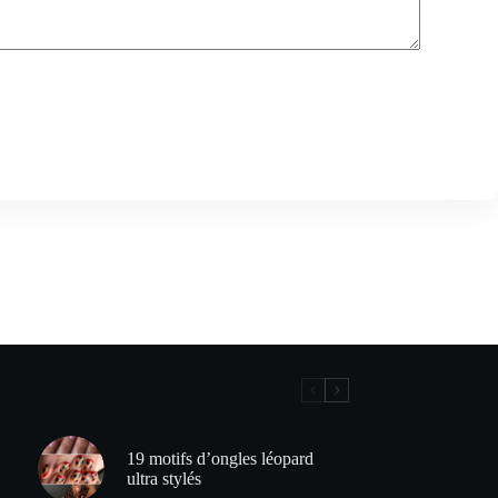
19 motifs d’ongles léopard
ultra stylés