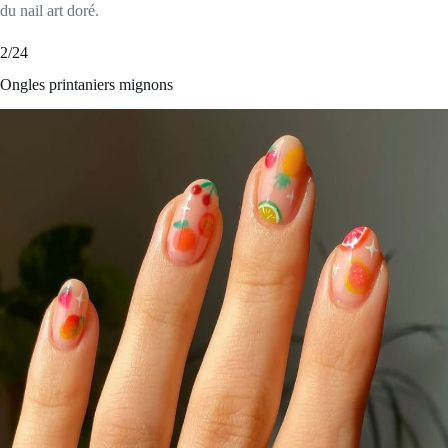
du nail art doré.
2/24
Ongles printaniers mignons