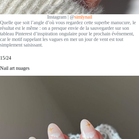
Instagram | @
simlynail
Quelle que soit l’angle d’où vous regardez cette superbe manucure, le
résultat est le même : on a presque envie de la sauvegarder sur son
tableau Pinterest d’inspiration ongulaire pour le prochain événement,
car le motif rappelant les vagues en mer un jour de vent est tout
simplement saisissant.
15/24
Nail art nuages