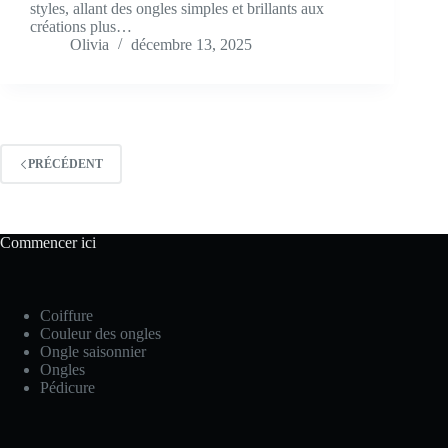
styles, allant des ongles simples et brillants aux
créations plus…
Olivia
décembre 13, 2025
PRÉCÉDENT
Commencer ici
Coiffure
Couleur des ongles
Ongle saisonnier
Ongles
Pédicure