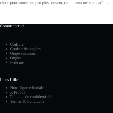
chose pour sourire un peu plus souvent, cette manucure sera parfaite.
Commencer ici
Coiffure
Couleur des ongles
Ongle saisonnier
Ongles
Pédicure
Liens Utiles
Notre ligne éditoriale
A Propos
Politique de confidentialité
Termes & Conditions