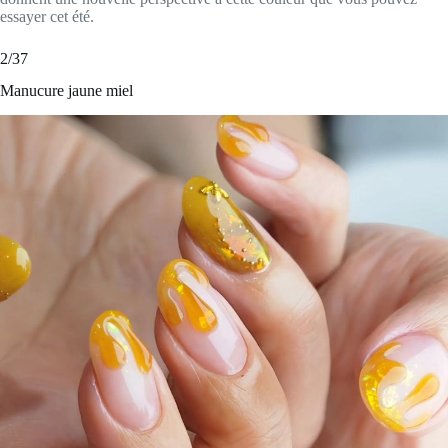
essayer cet été.
2/37
Manucure jaune miel